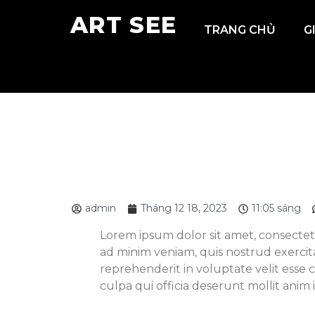
ART SEE
TRANG CHỦ
G
admin
Tháng 12 18, 2023
11:05 sáng
Lorem ipsum dolor sit amet, consectet
ad minim veniam, quis nostrud exercita
reprehenderit in voluptate velit esse 
culpa qui officia deserunt mollit anim 