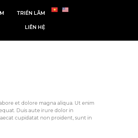
ẨM
TRIỂN LÃM
LIÊN HỆ
labore et dolore magna aliqua. Ut enim
quat. Duis aute irure dolor in
caecat cupidatat non proident, sunt in