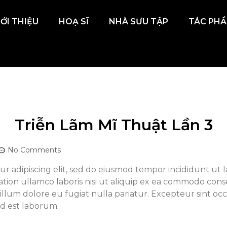
IỚI THIỆU
HOẠ SĨ
NHÀ SƯU TẬP
TÁC PH
Triễn Lãm Mĩ Thuật Lần 3
No Comments
ur adipiscing elit, sed do eiusmod tempor incididunt ut 
tion ullamco laboris nisi ut aliquip ex ea commodo conse
cillum dolore eu fugiat nulla pariatur. Excepteur sint oc
id est laborum.