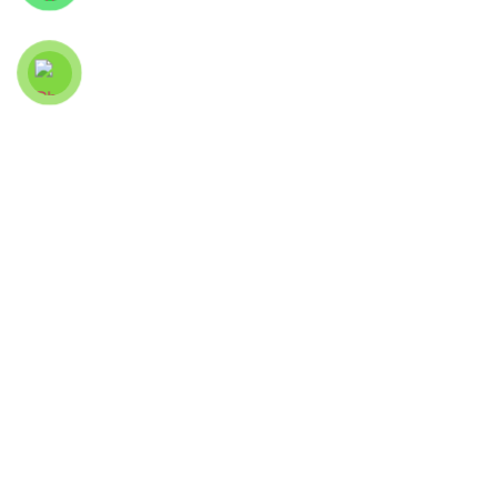
Tác Phẩm Cùng Hoạ Sĩ
XT5
ART SEE
Địa chỉ: