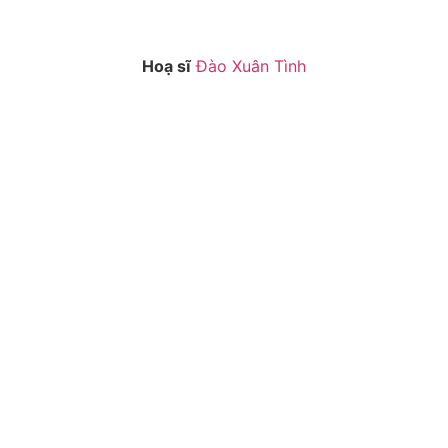
Hoạ sĩ
Đào Xuân Tình
XT4
XT3