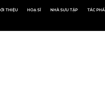
IỚI THIỆU
HOẠ SĨ
NHÀ SƯU TẬP
TÁC PH