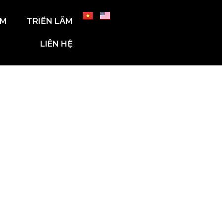
ẨM
TRIỂN LÃM
LIÊN HỆ