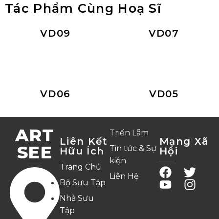
Tác Phẩm Cùng Hoạ Sĩ
VD09
VD07
VD06
VD05
ART
Triển Lãm
Liên Kết
Mạng Xã
SEE
Tin tức & Sự
Hữu Ích
Hội
kiện
Trang Chủ
Liên Hệ
Bộ Sưu Tập
Nhà Sưu
Tập