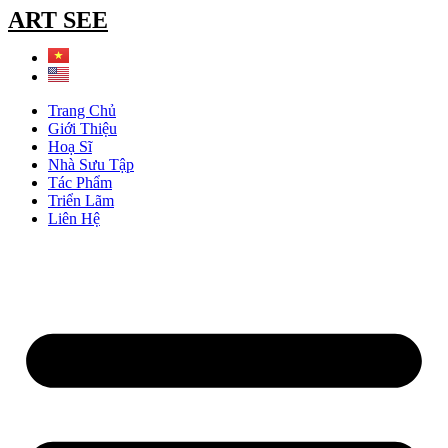
Chuyển
ART SEE
đến
nội
dung
Trang Chủ
Giới Thiệu
Hoạ Sĩ
Nhà Sưu Tập
Tác Phẩm
Triển Lãm
Liên Hệ