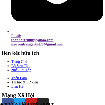
Email:
thanhart2000@yahoo.com
nguyentrangartist78@gmail.com
liên kết hữu ích
Trang Chủ
Bộ Sưu Tập
Nhà Sưu Tập
Triển Lãm
Tin tức & Sự kiện
Liên Hệ
Mạng Xã Hội
acebook
Twitter
Youtube
Instagram