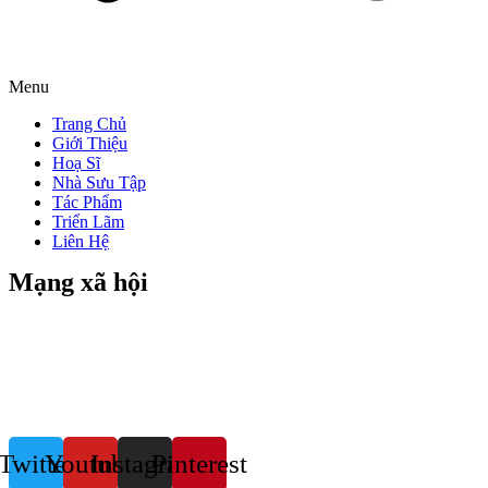
Menu
Trang Chủ
Giới Thiệu
Hoạ Sĩ
Nhà Sưu Tập
Tác Phẩm
Triển Lãm
Liên Hệ
Mạng xã hội
Twitter
Youtube
Instagram
Pinterest