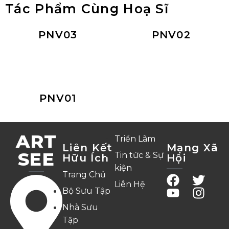
Tác Phẩm Cùng Hoạ Sĩ
PNV03
PNV02
PNV01
ART
Triển Lãm
Liên Kết
Mạng Xã
SEE
Tin tức & Sự
Hữu Ích
Hội
kiện
Trang Chủ
Liên Hệ
Bộ Sưu Tập
Nhà Sưu
Tập