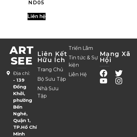
ND05
Liên hệ
ART
Triển Lãm
Liên Kết
Mạng Xã
SEE
Tin tức & Sự
Hữu Ích
Hội
kiện
Trang Chủ
Địa chỉ:
Liên Hệ
Bộ Sưu Tập
- 139
Đồng
Nhà Sưu
Khởi,
Tập
phường
Bến
Nghé,
Quận 1,
TP.Hồ Chí
Minh