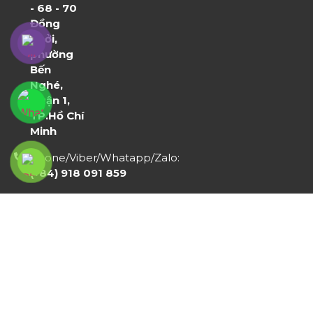
- 68 - 70
Đồng
Khởi,
phường
Bến
Nghé,
Quận 1,
TP.Hồ Chí
Minh
Phone/Viber/Whatapp/Zalo:
(+84) 918 091 859
Email:
thanhart2000@yahoo.com
nguyentrangartist78@gmail.com
© Copyright 2024 by
ART SEE